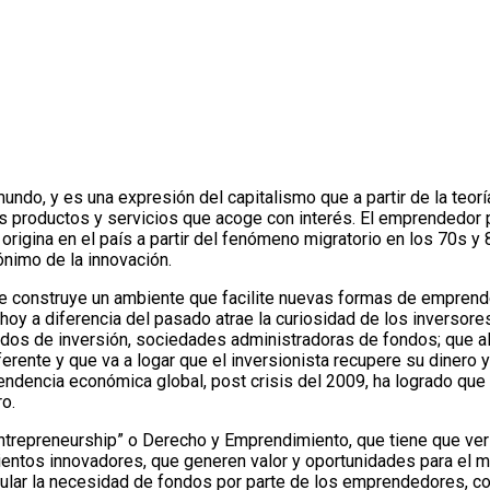
ndo, y es una expresión del capitalismo que a partir de la teor
os productos y servicios que acoge con interés. El emprendedor 
igina en el país a partir del fenómeno migratorio en los 70s y 
nimo de la innovación.
se construye un ambiente que facilite nuevas formas de emprende
oy a diferencia del pasado atrae la curiosidad de los inversores
s de inversión, sociedades administradoras de fondos; que al ana
diferente y que va a logar que el inversionista recupere su dinero
tendencia económica global, post crisis del 2009, ha logrado que
ro.
trepreneurship” o Derecho y Emprendimiento, que tiene que ver 
mientos innovadores, que generen valor y oportunidades para e
cular la necesidad de fondos por parte de los emprendedores, con